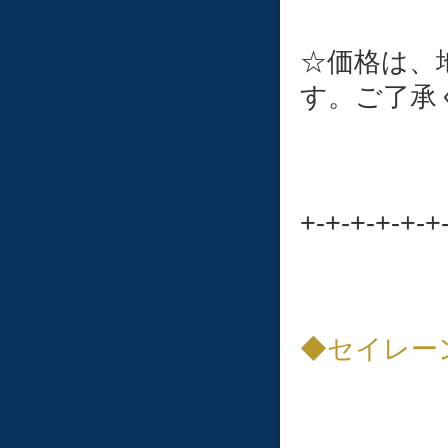
☆価格は、
す。ご了承
+-+-+-+-+-+
◆セイレーン