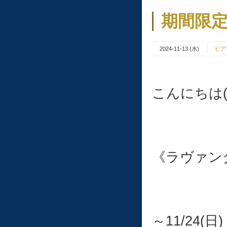
期間限
2024-11-13 (水)
ピア
こんにちは(^
《ラヴァン
～11/24(日)