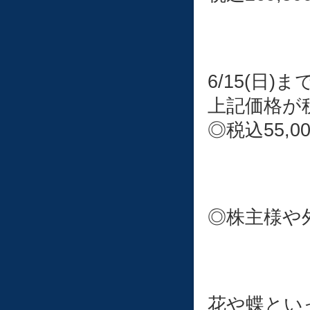
6/15(日)
上記価格が税
◎税込55,
◎株主様や
花や蝶とい