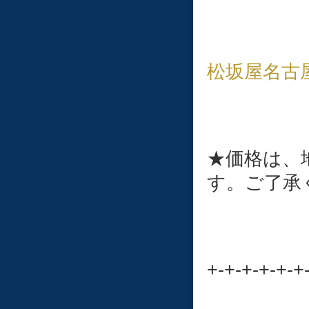
松坂屋名古
★価格は、
す。ご了承
+-+-+-+-+-+