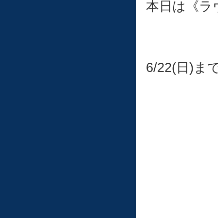
本日は《ラ
6/22(日)