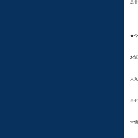
是非
★今
お誕
大丸
※セ
☆価