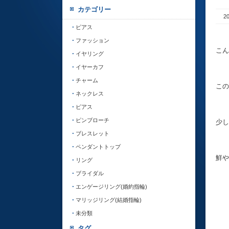
カテゴリー
2
ピアス
ファッション
こん
イヤリング
イヤーカフ
チャーム
この
ネックレス
ピアス
ピンブローチ
少し
ブレスレット
ペンダントトップ
鮮や
リング
ブライダル
エンゲージリング(婚約指輪)
マリッジリング(結婚指輪)
未分類
タグ