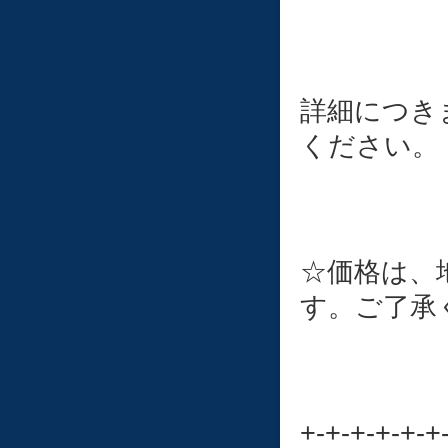
詳細につき
ください。
☆価格は、
す。ご了承
+-+-+-+-+-+