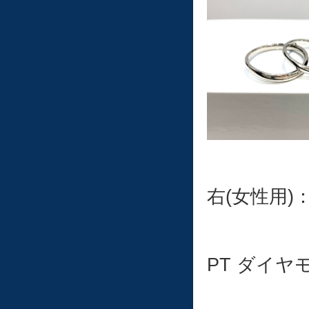
右(女性用)：3
PT ダイ