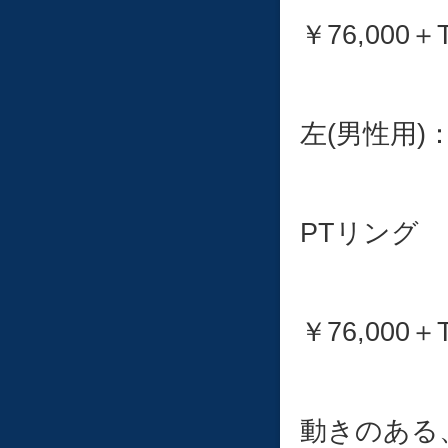
￥76,000＋
左(男性用)：8
PTリング
￥76,000＋
動きのある