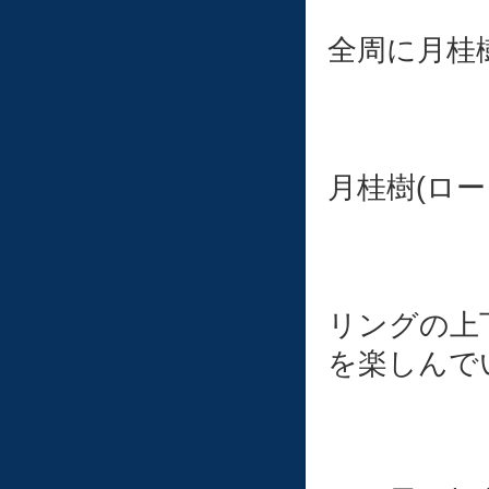
全周に月桂
月桂樹(ロ
リングの上
を楽しんで