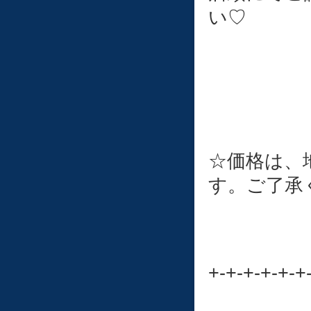
い♡
☆価格は、
す。ご了承
+-+-+-+-+-+