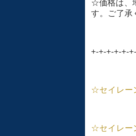
☆価格は、
す。ご了承
+-+-+-+-+-+
☆セイレーン
☆セイレー