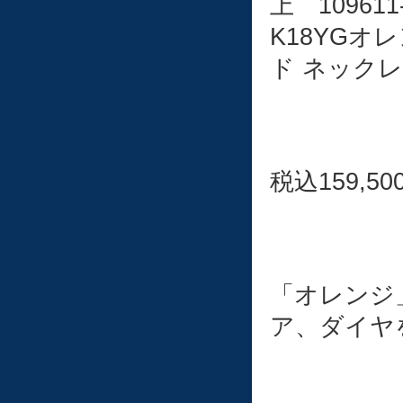
上 109611-
K18YG
ド ネック
税込159,50
「オレンジ
ア、ダイヤ