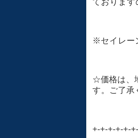
ております
※セイレー
☆価格は、
す。ご了承
+-+-+-+-+-+