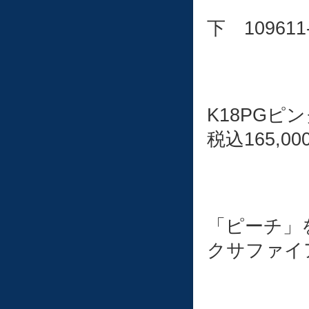
下 109611-
K18PGピ
税込165,00
「ピーチ」
クサファイ