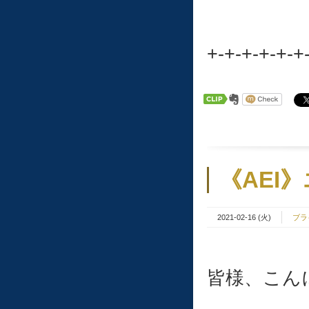
+-+-+-+-+-+
《AEI
2021-02-16 (火)
ブラ
皆様、こんに