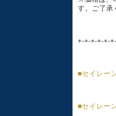
す。ご了承
+-+-+-+-+-+
■セイレー
■セイレー