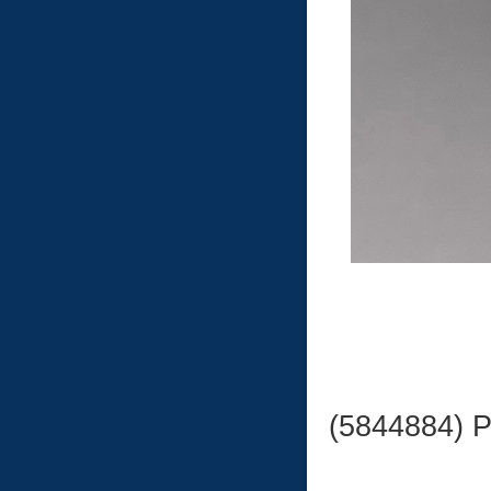
(584488