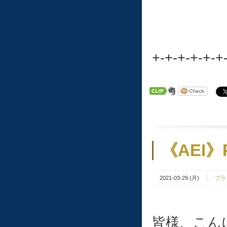
+-+-+-+-+-+
《AEI》
2021-03-29 (月)
ブラ
皆様、こんに