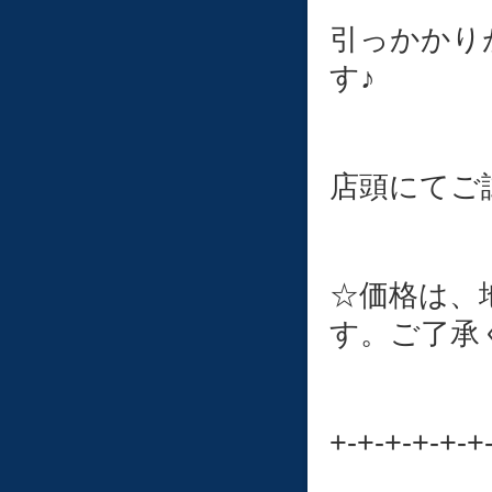
引っかかり
す♪
店頭にてご
☆価格は、
す。ご了承
+-+-+-+-+-+