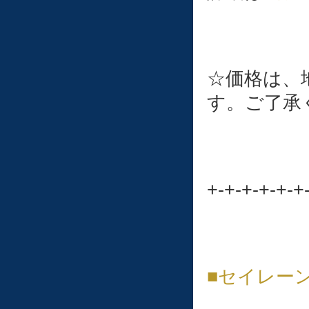
☆価格は、
す。ご了承
+-+-+-+-+-+
■セイレー