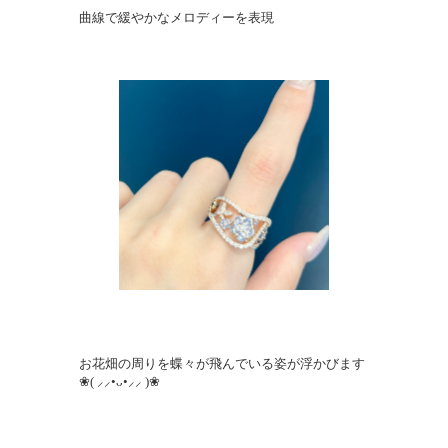
曲線で緩やかなメロディーを表現
お花畑の周りを蝶々が飛んでいる姿が浮かびます
❀( ⸝⸝•ᴗ•⸝⸝ )❀