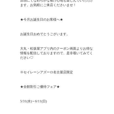
店頭にてなめらかな着け心地も楽しんでいただけ
ます。お気軽にご来店くださいませ！
★今月お誕生日のお客様へ★
お誕生日おめでとうございます。
大丸・松坂屋アプリ内のクーポン画面よりお得な
情報を配信しておりますので、是非覗いてみてく
ださい♡
※セイレーンアズーロ名古屋店限定
★全館割引ご優待フェア★
5/31(
水
)
～
6/11(
日
)