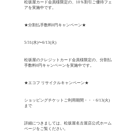
松坂屋カード会員様限定の、10％割引ご優待フェ
アを実施中です。
★分割払手数料0円キャンペーン★
5/31(
水
)
〜
6/13(
火
)
松坂屋のクレジットカード会員様限定の、分割払
手数料0円キャンペーンを実施中です。
★エコフ リサイクルキャンペーン★
ショッピングチケットご利用期間・・・
6/13(
火
)
まで
詳細につきましては、
松坂屋名古屋店公式ホーム
ページ
をご覧ください。