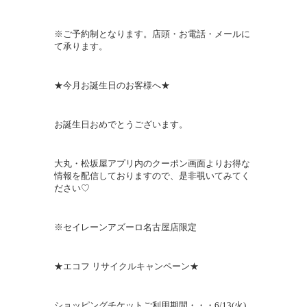
※ご予約制となります。店頭・お電話・メールに
て承ります。
★今月お誕生日のお客様へ★
お誕生日おめでとうございます。
大丸・松坂屋アプリ内のクーポン画面よりお得な
情報を配信しておりますので、是非覗いてみてく
ださい♡
※セイレーンアズーロ名古屋店限定
★エコフ リサイクルキャンペーン★
ショッピングチケットご利用期間・・・
6/13(
火
)