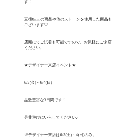
す！
直径8mmの商品や他のストーンを使用した商品も
ございます♡
店頭にてご試着も可能ですので、お気軽にご来店
ください。
★デザイナー来店イベント★
6/2(
金
)
～
6/4(
日
)
品数豊富な3日間です！
是非遊びにいらしてください♪
※デザイナー来店は
6/3(
土
)
・4(日)のみ。