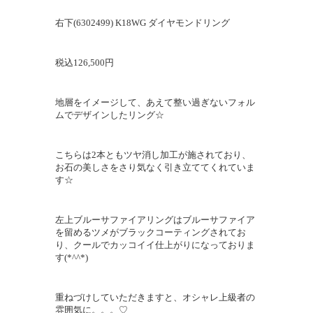
右下(6302499) K18WG ダイヤモンドリング
税込126,500円
地層をイメージして、あえて整い過ぎないフォル
ムでデザインしたリング☆
こちらは2本ともツヤ消し加工が施されており、
お石の美しさをさり気なく引き立ててくれていま
す☆
左上ブルーサファイアリングはブルーサファイア
を留めるツメがブラックコーティングされてお
り、クールでカッコイイ仕上がりになっておりま
す(*^^*)
重ねづけしていただきますと、オシャレ上級者の
雰囲気に。。。♡